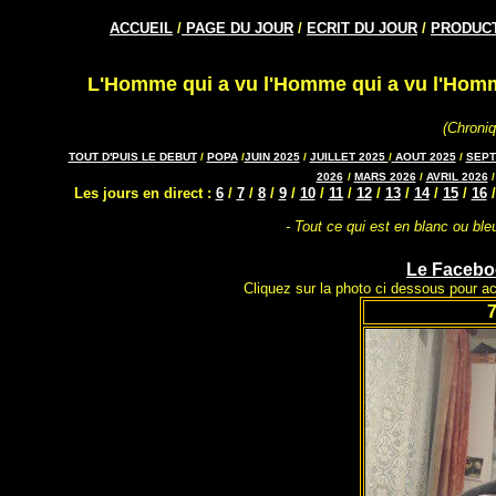
ACCUEIL
/
PAGE DU JOUR
/
ECRIT DU JOUR
/
PRODUCT
L'Homme qui a vu l'Homme qui a vu l'Homme
(Chroni
TOUT D'PUIS LE DEBUT
/
POPA
/
JUIN 2025
/
JUILLET 2025
/
AOUT 2025
/
SEPT
2026
/
MARS 2026
/
AVRIL 2026
Les jours en direct :
6
/
7
/
8
/
9
/
10
/
11
/
12
/
13
/
14
/
15
/
16
- Tout ce qui est en blanc ou bleu
Le Facebo
Cliquez sur la photo ci dessous pour acc
7