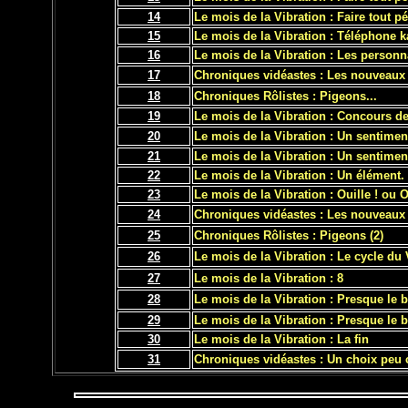
14
Le mois de la Vibration : Faire tout pét
15
Le mois de la Vibration : Téléphone k
16
Le mois de la Vibration : Les personn
17
Chroniques vidéastes : Les nouveaux v
18
Chroniques Rôlistes : Pigeons...
19
Le mois de la Vibration : Concours de
20
Le mois de la Vibration : Un sentimen
21
Le mois de la Vibration : Un sentimen
22
Le mois de la Vibration : Un élément.
23
Le mois de la Vibration : Ouille ! ou O
24
Chroniques vidéastes : Les nouveaux v
25
Chroniques Rôlistes : Pigeons (2)
26
Le mois de la Vibration : Le cycle d
27
Le mois de la Vibration : 8
28
Le mois de la Vibration : Presque le 
29
Le mois de la Vibration : Presque le 
30
Le mois de la Vibration : La fin
31
Chroniques vidéastes : Un choix peu 