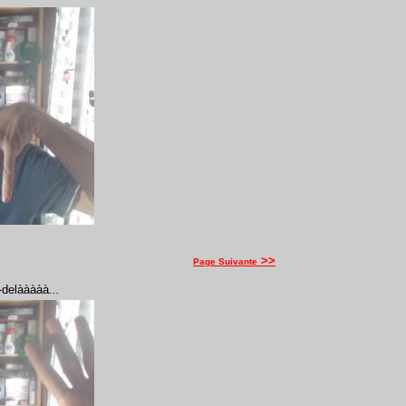
>>
Page Suivante
u-delààààà
...