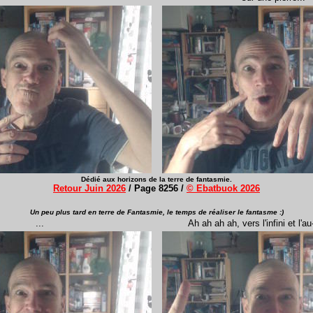
Dédié
aux horizons de la terre de fantasmie.
Retour Juin 2026
/ Page 8256 /
© Ebatbuok 2026
Un peu plus tard en terre de Fantasmie, le temps de réaliser le fantasme :)
...
Ah ah ah ah, vers l'infini et l'a