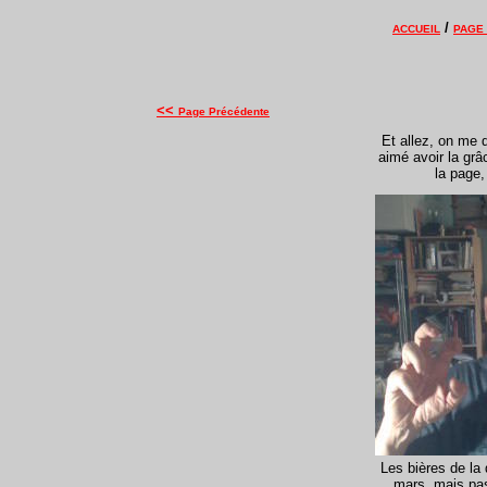
/
ACCUEIL
PAGE
<<
Page Précédente
Et allez, on me 
aimé avoir la grâc
la page,
Les bières de l
mars, mais pas 