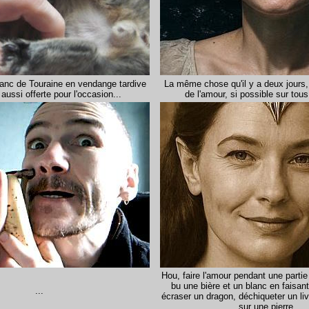
blanc de Touraine en vendange tardive
La même chose qu'il y a deux jours, 
 aussi offerte pour l'occasion...
de l'amour, si possible sur tous
Hou, faire l'amour pendant une partie 
bu une bière et un blanc en faisan
...
écraser un dragon, déchiqueter un liv
sur une pierre...