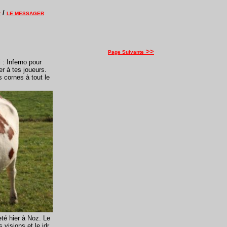
/
?
LE MESSAGER
>>
Page Suivante
 : Inferno pour
er à tes joueurs.
 cornes à tout le
té hier à Noz. Le
 visions et le jdr