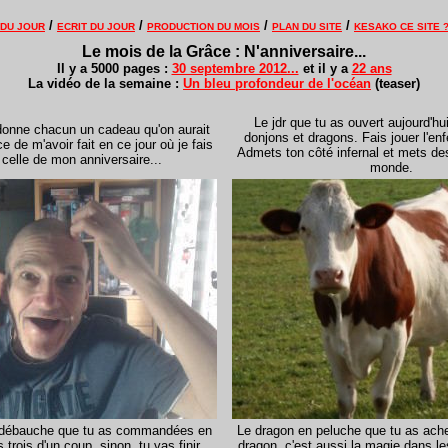
/
/
/
/
 DU JOUR
ECRIT DU JOUR
PRODUCTION DU MOIS
PLAN DU SITE
KESAKO CE SITE 
Le mois de la Grâce : N'anniversaire...
Il y a 5000 pages :
30 septembre 2012...
et il y a
22 ans
La vidéo de la semaine :
Un bleu profondeur de l'océan
(teaser)
Le jdr que tu as ouvert aujourd'hui
donne chacun un cadeau qu'on aurait
donjons et dragons. Fais jouer l'enf
e de m'avoir fait en ce jour où je fais
Admets ton côté infernal et mets des
 celle de mon anniversaire...
monde.
_
a débauche que tu as commandées en
Le dragon en peluche que tu as ache
trois d'un coup, sinon, tu vas finir
dragon, c'est aussi la magie dans les