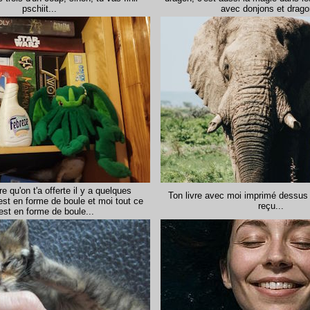
pschiit...
avec donjons et drago
re qu'on t'a offerte il y a quelques
Ton livre avec moi imprimé dessus 
est en forme de boule et moi tout ce
reçu...
est en forme de boule...