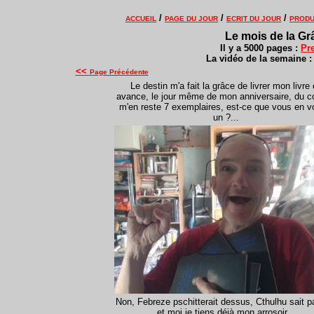
/
/
/
ACCUEIL
PAGE DU JOUR
ECRIT DU JOUR
PRODU
Le mois de la Grâ
Il y a 5000 pages :
Pre
La vidéo de la semaine 
<<
Page Précédente
Le destin m'a fait la grâce de livrer mon livre
avance, le jour même de mon anniversaire, du co
m'en reste 7 exemplaires, est-ce que vous en v
un ?...
Non, Febreze pschitterait dessus, Cthulhu sait pa
et moi je tiens déjà mon arrosoir...