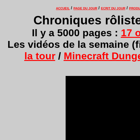
/
/
/
ACCUEIL
PAGE DU JOUR
ECRIT DU JOUR
PRODU
Chroniques rôlist
Il y a 5000 pages :
17 
Les vidéos de la semaine (f
la tour
/
Minecraft Dunge