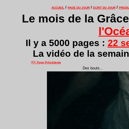
/
/
/
ACCUEIL
PAGE DU JOUR
ECRIT DU JOUR
PRODU
Le mois de la Grâce
l'Océ
Il y a 5000 pages :
22 s
La vidéo de la semain
<<
Page Précédente
Des bouts...