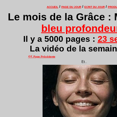
/
/
/
ACCUEIL
PAGE DU JOUR
ECRIT DU JOUR
PRODU
Le mois de la Grâce :
bleu profondeu
Il y a 5000 pages :
23 s
La vidéo de la semain
<<
Page Précédente
Et..