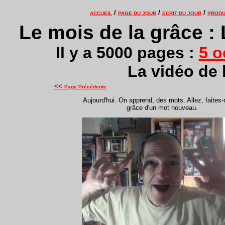
/
/
/
ACCUEIL
PAGE DU JOUR
ECRIT DU JOUR
PRODU
Le mois de la grâce :
Il y a 5000 pages :
5 o
La vidéo de 
<<
Page Précédente
Aujourd'hui. On apprend, des mots. Allez, faites-
grâce d'un mot nouveau.