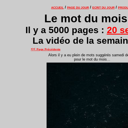
/
/
/
ACCUEIL
PAGE DU JOUR
ECRIT DU JOUR
PRODU
Le mot du mois 
Il y a 5000 pages :
20 s
La vidéo de la semain
<<
Page Précédente
Alors il y a eu plein de mots suggérés samedi de
pour le mot du mois...