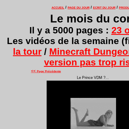
/
/
/
ACCUEIL
PAGE DU JOUR
ECRIT DU JOUR
PRODU
Le mois du co
Il y a 5000 pages :
23 
Les vidéos de la semaine (f
la tour
/
Minecraft Dungeon
version pas trop r
<<
Page Précédente
Le Prince VDM ?...