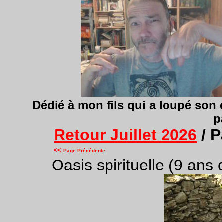
Dédié
à mon fils qui a loupé son 
p
Retour Juillet 2026
/ P
<<
Page Précédente
Oasis spirituelle (9 ans 